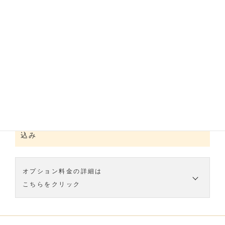
の毛のキューティクルも引き締めてくれます』
平日 16時30分
最終
土日祝 16時
受付
(内容によって受付時間が早まります)
+ スキャルプケア(リラックスシャンプー・アロマ
オイル込) ¥3,410-
髪の表面にカラー剤をコーティングするもので脱色
『アロマオイルを使用しウォータークレンジング
しやすい特徴がありますが髪にやさしく発色のいい
(頭皮循環器)で頭皮の活性を促し、 お肌に優しい
カラーです
リラックスシャンプーで頭皮の汚れを落としていき
ます、循環させることでよりアンチエイジング効果
マニキュア(根元・ショート)・シャンプー・ブ
を増加させます』
ロー・ブローセット(コテ・アイロン＋¥550-)
込み
オプション料金の詳細は
こちらをクリック
【 カラーロング料金 】
ミディアム +¥550-